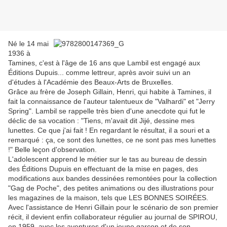
Né le 14 mai
1936 à
Tamines, c'est à l'âge de 16 ans que Lambil est engagé aux
Éditions Dupuis... comme lettreur, après avoir suivi un an
d'études à l'Académie des Beaux-Arts de Bruxelles.
Grâce au frère de Joseph Gillain, Henri, qui habite à Tamines, il
fait la connaissance de l'auteur talentueux de "Valhardi" et "Jerry
Spring". Lambil se rappelle très bien d'une anecdote qui fut le
déclic de sa vocation : "Tiens, m'avait dit Jijé, dessine mes
lunettes. Ce que j'ai fait ! En regardant le résultat, il a souri et a
remarqué : ça, ce sont des lunettes, ce ne sont pas mes lunettes
!" Belle leçon d'observation.
L'adolescent apprend le métier sur le tas au bureau de dessin
des Éditions Dupuis en effectuant de la mise en pages, des
modifications aux bandes dessinées remontées pour la collection
"Gag de Poche", des petites animations ou des illustrations pour
les magazines de la maison, tels que LES BONNES SOIRÉES.
Avec l'assistance de Henri Gillain pour le scénario de son premier
récit, il devient enfin collaborateur régulier au journal de SPIROU,
en 1959, avec les aventures d'un jeune garçon et de son