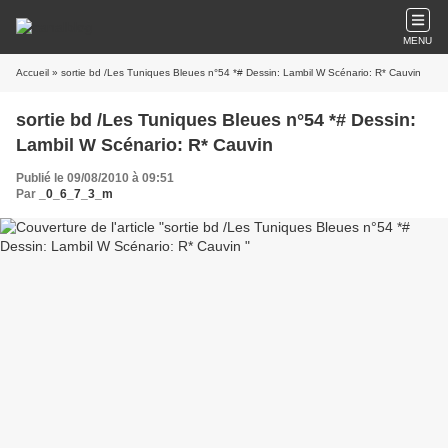
MENU
Accueil
» sortie bd /Les Tuniques Bleues n°54 *# Dessin: Lambil W Scénario: R* Cauvin
sortie bd /Les Tuniques Bleues n°54 *# Dessin:
Lambil W Scénario: R* Cauvin
Publié le 09/08/2010 à 09:51
Par
_0_6_7_3_m