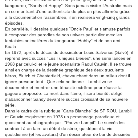
kangourou, "Sandy et Hoppy". Sans jamais visiter l'Australie mais
en se montrant d'une authenticité de plus en plus affirmée grâce
à la documentation rassemblée, il en réalisera vingt-cinq grands
épisodes.
En parallèle, il dessine quelques "Oncle Paul" et s'amuse parfois
à composer des parodies de son univers particulier avec les
fantaisies animalières du kangourou "Hobby" et de son ami
Koala.
En 1972, après le décès du dessinateur Louis Salvérius (Salvé), il
reprend avec succès "Les Tuniques Bleues", une série lancée en
1968 par celui-ci et le jeune scénariste Raoul Cauvin. Il se trouve
ainsi en charge de la destinée graphique des deux truculents
héros, Blutch et Chesterfield, chevauchant dans un milieu dont il
ignore presque tout ! Que cela ne tienne : Lambil va se
documenter et montrer une ténacité extrême pour réussir la
gageure proposée. La mort dans l'âme, il sera bientôt obligé
d'abandonner Sandy devant le succès croissant de sa nouvelle
série.
Dans le cadre de la rubrique "Carte Blanche" de SPIROU, Lambil
et Cauvin esquissent en 1973 un personnage parodique et
quasiment autobiographique : "Pauvre Lampil". Le succès les
contraint à en faire un début de série, qui dépeint la vie
quotidienne (et les avatars) d'un dessinateur de bande dessinée