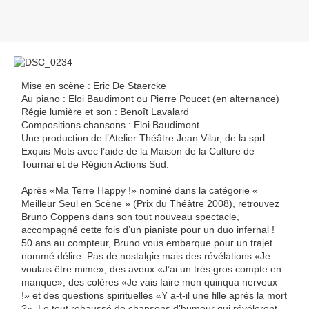
Mise en scène : Eric De Staercke
Au piano : Eloi Baudimont ou Pierre Poucet (en alternance)
Régie lumière et son : Benoît Lavalard
Compositions chansons : Eloi Baudimont
Une production de l’Atelier Théâtre Jean Vilar, de la sprl
Exquis Mots avec l’aide de la Maison de la Culture de
Tournai et de Région Actions Sud.
Après «Ma Terre Happy !» nominé dans la catégorie «
Meilleur Seul en Scène » (Prix du Théâtre 2008), retrouvez
Bruno Coppens dans son tout nouveau spectacle,
accompagné cette fois d’un pianiste pour un duo infernal !
50 ans au compteur, Bruno vous embarque pour un trajet
nommé délire. Pas de nostalgie mais des révélations «Je
voulais être mime», des aveux «J’ai un très gros compte en
manque», des colères «Je vais faire mon quinqua nerveux
!» et des questions spirituelles «Y a-t-il une fille après la mort
?». Le tout rehaussé de chansons d’humour qui révéleront