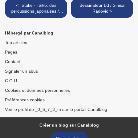
< Tatake - Taiko: des
dessinateur Bd / Sinisa
percussions japonaises!/ (
Radovic >
日本の打楽器 )
Hébergé par Canalblog
Top articles
Pages
Contact
Signaler un abus
C.G.U.
Cookies et données personnelles
Préférences cookies
Voir le profil de _0_6_7_3_m sur le portail Canalblog
Créer un blog sur Canalblog