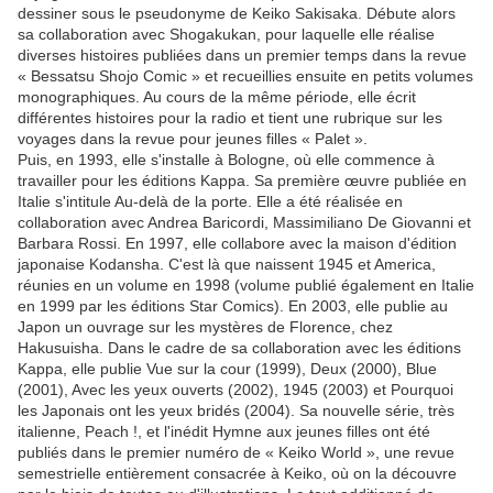
dessiner sous le pseudonyme de Keiko Sakisaka. Débute alors
sa collaboration avec Shogakukan, pour laquelle elle réalise
diverses histoires publiées dans un premier temps dans la revue
« Bessatsu Shojo Comic » et recueillies ensuite en petits volumes
monographiques. Au cours de la même période, elle écrit
différentes histoires pour la radio et tient une rubrique sur les
voyages dans la revue pour jeunes filles « Palet ».
Puis, en 1993, elle s'installe à Bologne, où elle commence à
travailler pour les éditions Kappa. Sa première œuvre publiée en
Italie s'intitule Au-delà de la porte. Elle a été réalisée en
collaboration avec Andrea Baricordi, Massimiliano De Giovanni et
Barbara Rossi. En 1997, elle collabore avec la maison d'édition
japonaise Kodansha. C'est là que naissent 1945 et America,
réunies en un volume en 1998 (volume publié également en Italie
en 1999 par les éditions Star Comics). En 2003, elle publie au
Japon un ouvrage sur les mystères de Florence, chez
Hakusuisha. Dans le cadre de sa collaboration avec les éditions
Kappa, elle publie Vue sur la cour (1999), Deux (2000), Blue
(2001), Avec les yeux ouverts (2002), 1945 (2003) et Pourquoi
les Japonais ont les yeux bridés (2004). Sa nouvelle série, très
italienne, Peach !, et l'inédit Hymne aux jeunes filles ont été
publiés dans le premier numéro de « Keiko World », une revue
semestrielle entièrement consacrée à Keiko, où on la découvre