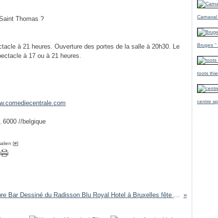
Carnaval
 Saint Thomas ?
Bruges ''
ctacle à 21 heures. Ouverture des portes de la salle à 20h30. Le
ectacle à 17 ou à 21 heures.
toots thi
centre sp
ww.comediecentrale.com
,
6000
//belgique
alien [
#
]
Le célèbre Bar Dessiné du Radisson Blu Royal Hotel à Bruxelles fête ses 20 ans!: belgique