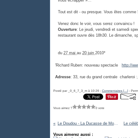
vous échapper »…
Tout est dit - ou presque. Vous êtes comme
Venez donc le voir, vous serez convaincu !
Ouverture
: Le jeudi, vendredi et samedi spe
restaurant ouvre dès 18h30. Le dimanche, sp
du
27 mai
au
20 juin
2010*
'Richard Ruben: nouveau spectacle
http://w
Adresse
:
33, rue du grand centrale
charleroi :
Posté par _0_6_7_3_m à 10:26 -
Commentaires [
…
]
- Perm
Vous aimez ?
0 vote
Le Doudou - La Ducasse de Mons : belgique
Vous aimerez aussi :