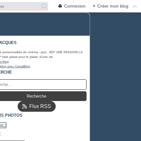
Connexion
+
Créer mon blog
JACQUES
e personnalités de cinéma - jazz - BD* UNE PASSION LA
aire plaisir pour le plaisir ;d'une vie
u blog
 blog avec CanalBlog
ERCHE
Flux RSS
MS PHOTOS
*