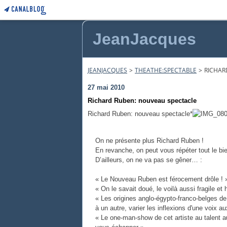
JeanJacques
JEANJACQUES
>
THEATHE:SPECTABLE
>
RICHAR
27 mai 2010
Richard Ruben: nouveau spectacle
Richard Ruben: nouveau spectacle*
On ne présente plus Richard Ruben !
En revanche, on peut vous répéter tout le bien
D’ailleurs, on ne va pas se gêner… :
« Le Nouveau Ruben est férocement drôle ! »
« On le savait doué, le voilà aussi fragile et
« Les origines anglo-égypto-franco-belges de 
à un autre, varier les inflexions d'une voix a
« Le one-man-show de cet artiste au talent a