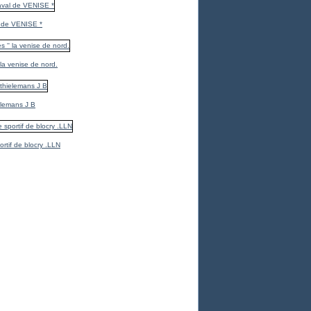
 de VENISE *
 la venise de nord.
elemans J B
ortif de blocry .LLN