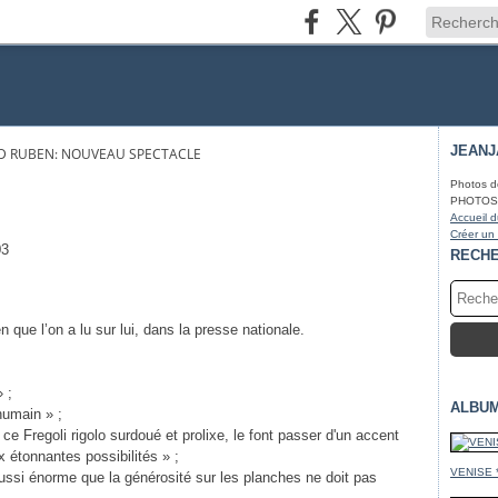
JEAN
D RUBEN: NOUVEAU SPECTACLE
Photos d
PHOTOS* f
Accueil d
Créer un
RECH
 que l’on a lu sur lui, dans la presse nationale.
 ;
ALBU
 humain » ;
ce Fregoli rigolo surdoué et prolixe, le font passer d'un accent
ux étonnantes possibilités » ;
VENISE 
ussi énorme que la générosité sur les planches ne doit pas