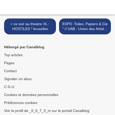
< ce soir au theatre XL :
EXPO :Toiles, Papiers & Cie
HOSTILES * bruxelles
" // UAB - Union des Artistes
du Brabant wallon >
Hébergé par Canalblog
Top articles
Pages
Contact
Signaler un abus
C.G.U.
Cookies et données personnelles
Préférences cookies
Voir le profil de _0_6_7_3_m sur le portail Canalblog