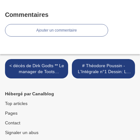
Commentaires
Ajouter un commentaire
< décès de Dirk Godts ** Le
# Théodore Poussin -
manager de Toots
L'Intégrale n°1 Dessin: Le
Thielemans
Gall F / Scénario: Le Gall F
>
Hébergé par Canalblog
Top articles
Pages
Contact
Signaler un abus