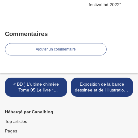
Commentaires
Ajouter un commentaire
< BD ) L'ultime chimère
Exposition de la bande
Tome 05 Le livre *
dessinée et de l'illustration *
Dessinateur Griffo *
MAGNY LE HONGRE >
Dessinateur Olivier Mangin
* Scénariste Laurent Fréd
Hébergé par Canalblog
Top articles
Pages