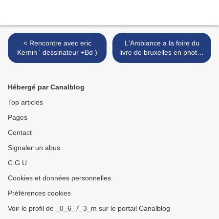
< Rencontre avec eric
L'Ambiance a la foire du
Kernin ' dessinateur +Bd )
livre de bruxelles en photos
: >
Hébergé par Canalblog
Top articles
Pages
Contact
Signaler un abus
C.G.U.
Cookies et données personnelles
Préférences cookies
Voir le profil de _0_6_7_3_m sur le portail Canalblog