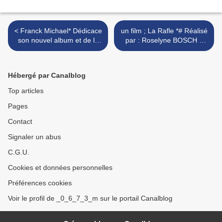
< Franck Michael* Dédicace
un film ; La Rafle *# Réalisé
son nouvel album et de la
par : Roselyne BOSCH #
St-Valentin,
Avec : Mélanie Laurent ,
Gad Elmaleh , Jean Reno ..
>
Hébergé par Canalblog
Top articles
Pages
Contact
Signaler un abus
C.G.U.
Cookies et données personnelles
Préférences cookies
Voir le profil de _0_6_7_3_m sur le portail Canalblog