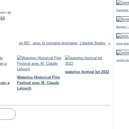
Carnaval
alien [
#
]
Bruges ''
en BD ; avec la semaine prochaine, L'équipe Bedeo.
toots thi
centre sp
waterloo festival bd 2022
Waterloo Historical Film
cain a
Festival avec M. Claude
Lelouch