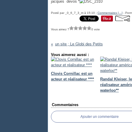
jacques devos *
Posté par _0_6_7_3_m à 15:10 -
Commentaires [
…
]
- Perm
Vous aimez ?
0 vote
un site ; Le Globi des Petits
Vous aimerez aussi :
Clovis Cornillac est un
acteur et réalisateur ****
Randal Kleiser, le
réalisateur améri
waterloo**
Commentaires
Ajouter un commentaire