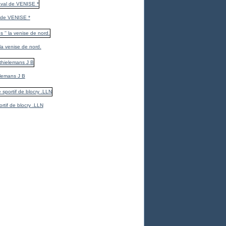
 de VENISE *
 la venise de nord.
elemans J B
ortif de blocry .LLN