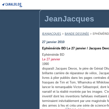
JeanJacques
JEANJACQUES
>
BANDE DESSINÉE
>
EPHÉMÉRIDE
27 janvier 2010
Ephéméride BD Le 27 janvier / Jacques Devo
Ephéméride BD
Le 27 janvier
1990
disparaît Jacques Devos, le père de Génial Oliv
brillante carrière de réparateur de vélos, Jac
livres à plier publiés dans les pages centrales d
frasques de Tim et Tom, Whamoka et Whikilowa
lancer le remarquable Victor Sébastopol, dont le
narratif et la réalité montrée par les images. C
inventif dont les inventions farfelues mettaient
terminaient inévitablement par une magistrale f
des armes à feu et créa une série de science-fic