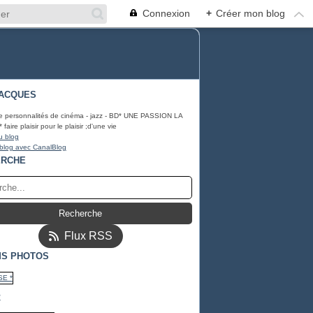
Connexion
+
Créer mon blog
ACQUES
e personnalités de cinéma - jazz - BD* UNE PASSION LA
ire plaisir pour le plaisir ;d'une vie
u blog
 blog avec CanalBlog
ERCHE
Flux RSS
S PHOTOS
*