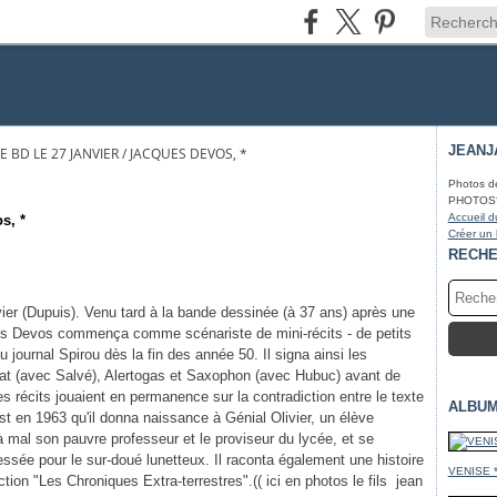
JEANJ
 BD LE 27 JANVIER / JACQUES DEVOS, *
Photos d
PHOTOS* fa
Accueil d
s, *
Créer un
RECH
ier (Dupuis). Venu tard à la bande dessinée (à 37 ans) après une
ques Devos commença comme scénariste de mini-récits - de petits
u journal Spirou dès la fin des année 50. Il signa ainsi les
t (avec Salvé), Alertogas et Saxophon (avec Hubuc) avant de
s récits jouaient en permanence sur la contradiction entre le texte
ALBUM
'est en 1963 qu'il donna naissance à Génial Olivier, un élève
 à mal son pauvre professeur et le proviseur du lycée, et se
essée pour le sur-doué lunetteux. Il raconta également une histoire
VENISE 
tion "Les Chroniques Extra-terrestres".(( ici en photos le fils jean