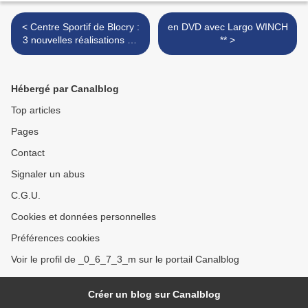
< Centre Sportif de Blocry :
en DVD avec Largo WINCH
3 nouvelles réalisations du
** >
musée du Sport et de la
BD.
Hébergé par Canalblog
Top articles
Pages
Contact
Signaler un abus
C.G.U.
Cookies et données personnelles
Préférences cookies
Voir le profil de _0_6_7_3_m sur le portail Canalblog
Créer un blog sur Canalblog