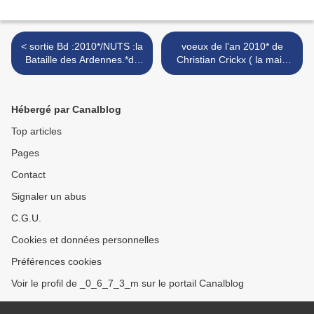
< sortie Bd :2010*/NUTS :la
voeux de l'an 2010* de
Bataille des Ardennes.*de
Christian Crickx ( la main
Willy Vassaux
blanche ) >
Hébergé par Canalblog
Top articles
Pages
Contact
Signaler un abus
C.G.U.
Cookies et données personnelles
Préférences cookies
Voir le profil de _0_6_7_3_m sur le portail Canalblog