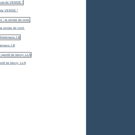
 de VENISE *
 la venise de nord.
elemans J B
ortif de blocry .LLN