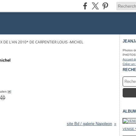
JEANJ
X DE L'AN 2010* DE CARPENTIER LOUIS -MICHEL
Photos d
PHOTOS* fa
Accueil d
michel
Créer un
RECH
lien [
#
]
ALBUM
site Bd / galerie Napoleon
VENISE 