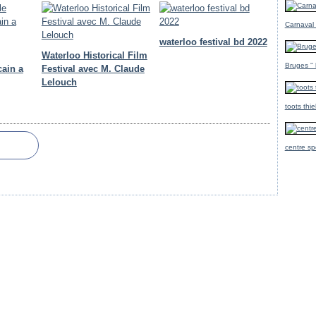
Carnaval
waterloo festival bd 2022
Waterloo Historical Film
Bruges ''
cain a
Festival avec M. Claude
Lelouch
toots thi
centre sp