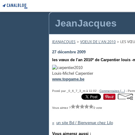
JeanJacques
JEANJACQUES
>
VOEUX DE L'AN 2010
>
LES VŒU
27 décembre 2009
les vœux de l'an 2010* de Carpentier louis -
Louis-Michel Carpentier
www.topgame.be
Posté par _0_6_7_3_m à 11:02 -
Commentaires [
…
]
- Perma
Vous aimez ?
0 vote
un site Bd / Bienvenue chez Lilo
Vous aimerez aussi :