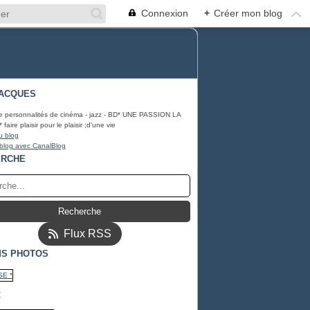
Connexion
+
Créer mon blog
ACQUES
e personnalités de cinéma - jazz - BD* UNE PASSION LA
ire plaisir pour le plaisir ;d'une vie
u blog
 blog avec CanalBlog
ERCHE
Flux RSS
S PHOTOS
*