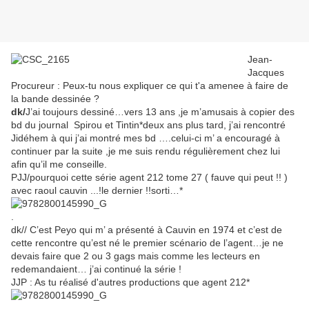
Jean-
Jacques
Procureur : Peux-tu nous expliquer ce qui t'a amenee à faire de
la bande dessinée ?
dk/
J’ai toujours dessiné…vers 13 ans ,je m’amusais à copier des
bd du journal Spirou et Tintin*deux ans plus tard, j’ai rencontré
Jidéhem à qui j’ai montré mes bd ….celui-ci m’ a encouragé à
continuer par la suite ,je me suis rendu régulièrement chez lui
afin qu’il me conseille.
PJJ/pourquoi cette série agent 212 tome 27 ( fauve qui peut !! )
avec raoul cauvin ...!le dernier !!sorti…*
.
dk// C’est Peyo qui m’ a présenté à Cauvin en 1974 et c’est de
cette rencontre qu’est né le premier scénario de l’agent…je ne
devais faire que 2 ou 3 gags mais comme les lecteurs en
redemandaient… j’ai continué la série !
JJP : As tu réalisé d'autres productions que agent 212*