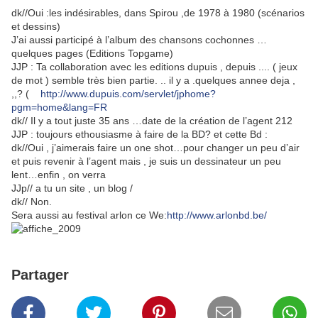
dk//Oui :les indésirables, dans Spirou ,de 1978 à 1980 (scénarios
et dessins)
J’ai aussi participé à l’album des chansons cochonnes …
quelques pages (Editions Topgame)
JJP : Ta collaboration avec les editions dupuis , depuis .... ( jeux
de mot ) semble très bien partie. .. il y a .quelques annee deja ,
,,? (
http://www.dupuis.com/servlet/jphome?
pgm=home&lang=FR
dk// Il y a tout juste 35 ans …date de la création de l’agent 212
JJP : toujours ethousiasme à faire de la BD? et cette Bd :
dk//Oui , j’aimerais faire un one shot…pour changer un peu d’air
et puis revenir à l’agent mais , je suis un dessinateur un peu
lent…enfin , on verra
JJp// a tu un site , un blog /
dk// Non.
Sera aussi au festival arlon ce We:
http://www.arlonbd.be/
Partager