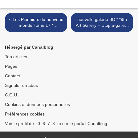
< Les Pionniers du nouveau
nouvelle galerie BD * "9th
monde Tome 17 *
Art Gallery – Utopia-gallery
Dessinateur Ersel *
*Wavre. : belgique >
Scénariste Jean-François
Charles * Scénariste
Hébergé par Canalblog
Maryse C
Top articles
Pages
Contact
Signaler un abus
C.G.U.
Cookies et données personnelles
Préférences cookies
Voir le profil de _0_6_7_3_m sur le portail Canalblog