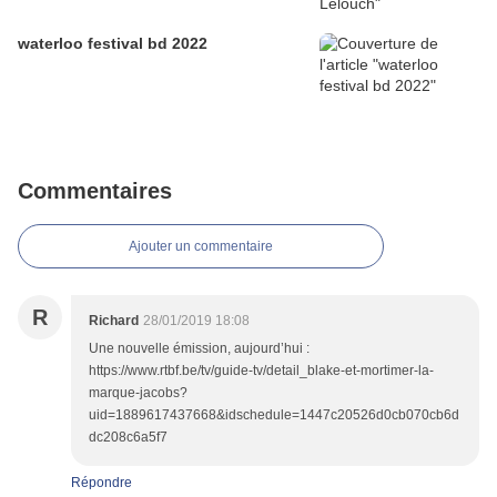
waterloo festival bd 2022
Commentaires
Ajouter un commentaire
R
Richard
28/01/2019 18:08
Une nouvelle émission, aujourd’hui :
https://www.rtbf.be/tv/guide-tv/detail_blake-et-mortimer-la-
marque-jacobs?
uid=1889617437668&idschedule=1447c20526d0cb070cb6d
dc208c6a5f7
Répondre