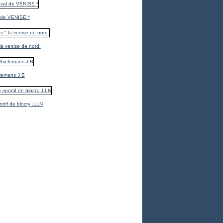
 de VENISE *
 la venise de nord.
elemans J B
ortif de blocry .LLN