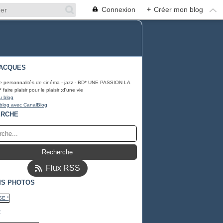
Connexion
+
Créer mon blog
ACQUES
e personnalités de cinéma - jazz - BD* UNE PASSION LA
ire plaisir pour le plaisir ;d'une vie
u blog
 blog avec CanalBlog
ERCHE
Flux RSS
S PHOTOS
*