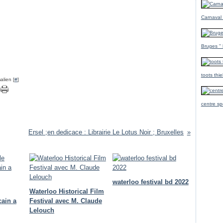
Carnaval
Bruges ''
toots thi
alien [
#
]
centre sp
Ersel ;en dedicace : Librairie Le Lotus Noir ; Bruxelles
waterloo festival bd 2022
Waterloo Historical Film
cain a
Festival avec M. Claude
Lelouch