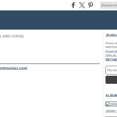
JEANJ
 2009 ( SUISSE)
Photos d
PHOTOS* fa
Accueil d
Créer un
RECH
ontreuxjazz.com/
ALBUM
VENISE 