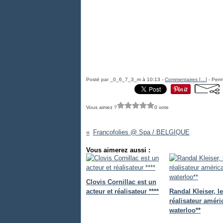
Posté par _0_6_7_3_m à 10:13 -
Commentaires [
…
]
- Perm
Vous aimez ?
0 vote
Francofolies @ Spa / BELGIQUE
Vous aimerez aussi :
Clovis Cornillac est un
acteur et réalisateur ****
Randal Kleiser, le
réalisateur améri
waterloo**