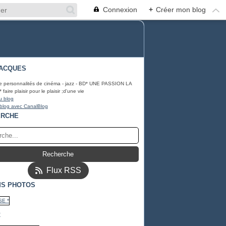
Connexion
+
Créer mon blog
ACQUES
e personnalités de cinéma - jazz - BD* UNE PASSION LA
ire plaisir pour le plaisir ;d'une vie
u blog
 blog avec CanalBlog
ERCHE
Flux RSS
S PHOTOS
*