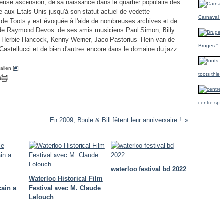
gieuse ascension, de sa naissance dans le quartier populaire des
e aux Etats-Unis jusqu'à son statut actuel de vedette
Carnaval
e de Toots y est évoquée à l'aide de nombreuses archives et de
de Raymond Devos, de ses amis musiciens Paul Simon, Billy
e Herbie Hancock, Kenny Werner, Jaco Pastorius, Hein van de
Bruges ''
 Castellucci et de bien d'autres encore dans le domaine du jazz
alien [
#
]
toots thi
centre sp
En 2009, Boule & Bill fêtent leur anniversaire !
waterloo festival bd 2022
Waterloo Historical Film
cain a
Festival avec M. Claude
Lelouch