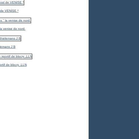
 de VENISE *
 la venise de nord.
elemans J B
ortif de blocry .LLN