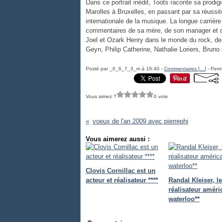
Dans ce portrait inédit, Toots raconte sa prodi
Marolles à Bruxelles, en passant par sa réussit
internationale de la musique. La longue carrièr
commentaires de sa mère, de son manager et 
Joel et Ozark Henry dans le monde du rock, d
Geyn, Philip Catherine, Nathalie Loriers, Bruno
Posté par _0_6_7_3_m à 16:40 -
Commentaires [
…
]
- Perm
Vous aimez ?
0 vote
voeux de l'an 2009 avec pierrephi
Vous aimerez aussi :
Clovis Cornillac est un
acteur et réalisateur ****
Randal Kleiser, le
réalisateur améri
waterloo**