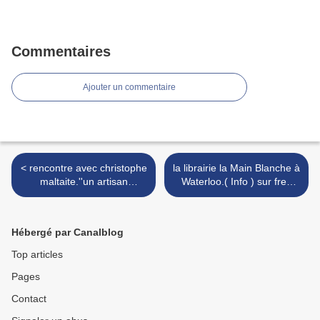
Commentaires
Ajouter un commentaire
< rencontre avec christophe
la librairie la Main Blanche à
maltaite.''un artisan
Waterloo.( Info ) sur fred
ferronnier d’art
GENET le dessinateur BD >
Hébergé par Canalblog
Top articles
Pages
Contact