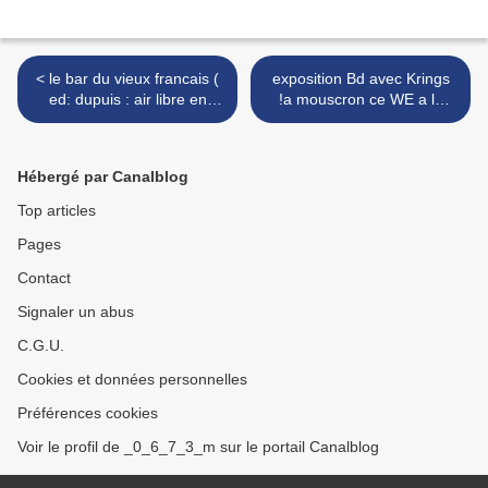
< le bar du vieux francais (
exposition Bd avec Krings
ed: dupuis : air libre en
!a mouscron ce WE a la
integrale t1 )
librairie Blandy's Book >
Hébergé par Canalblog
Top articles
Pages
Contact
Signaler un abus
C.G.U.
Cookies et données personnelles
Préférences cookies
Voir le profil de _0_6_7_3_m sur le portail Canalblog