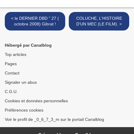
< le DERNIER DBD " 27 (
COLUCHE, L'HISTOIRE
octobre 2008) Gibrat !
D'UN MEC (LE FILM). >
Hébergé par Canalblog
Top articles
Pages
Contact
Signaler un abus
C.G.U.
Cookies et données personnelles
Préférences cookies
Voir le profil de _0_6_7_3_m sur le portail Canalblog