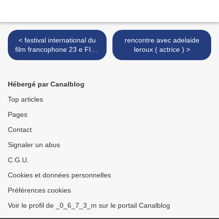
< festival international du
rencontre avec adelaide
film francophone 23 e FIFF
leroux ( actrice ) >
de Namur : 2008
Hébergé par Canalblog
Top articles
Pages
Contact
Signaler un abus
C.G.U.
Cookies et données personnelles
Préférences cookies
Voir le profil de _0_6_7_3_m sur le portail Canalblog