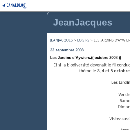
JeanJacques
JEANJACQUES
>
LOISIRS
>
LES JARDINS D’AYWIER
22 septembre 2008
Les Jardins d’Aywiers.(( octobre 2008 ))
Et si la biodiversité devenait le fil con
thème le
3, 4 et 5 octobr
Les Jardi
Vendr
Same
Dima
Visitez auss