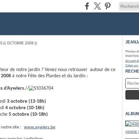
JEANJ
S.(( OCTOBRE 2008 ))
Photos d
PHOTOS* fa
Accueil d
Créer un
ducteur de notre jardin ? Venez nous retrouver autour de ce
RECH
e 2008
à notre Fête des Plantes et du Jardin :
ns d’Aywiers
.//
edi
3 octobre (13-18h)
di
4 octobre (10-18h)
ALBUM
nche
5 octobre (10-18h)
i notre site :
www.aywiers.be
VENISE 