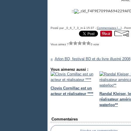
Avec 
::
Posté par _0_6_7_3_m à 15:37 -
Commentaires [
…
]
- Perm
Vous aimez ?
0 vote
Arlon BD, festival BD et du livre illustré 2008
Vous aimerez aussi :
Clovis Cornillac est un
acteur et réalisateur ****
Randal Kleiser, le
réalisateur améri
waterloo**
Commentaires