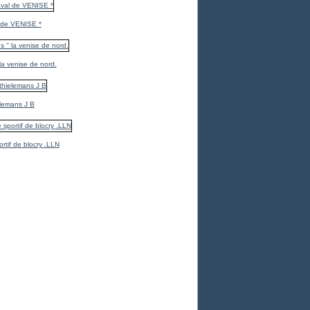
 de VENISE *
 la venise de nord.
elemans J B
ortif de blocry .LLN