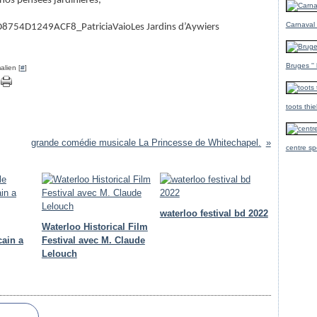
nos pensées jardinières,
Carnaval
Les Jardins d’Aywiers
Bruges ''
alien [
#
]
toots thi
grande comédie musicale La Princesse de Whitechapel.
centre sp
waterloo festival bd 2022
Waterloo Historical Film
cain a
Festival avec M. Claude
Lelouch