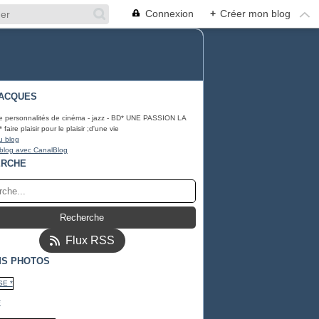
Connexion
+
Créer mon blog
ACQUES
e personnalités de cinéma - jazz - BD* UNE PASSION LA
ire plaisir pour le plaisir ;d'une vie
u blog
 blog avec CanalBlog
ERCHE
Flux RSS
S PHOTOS
*