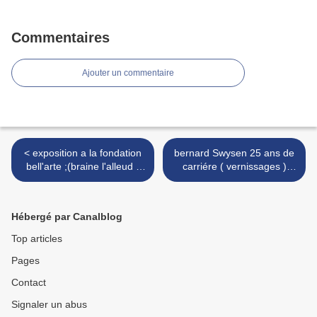
Commentaires
Ajouter un commentaire
< exposition a la fondation
bernard Swysen 25 ans de
bell'arte ;(braine l'alleud )
carriére ( vernissages )
du peintre POBE
bruxelles >
Hébergé par Canalblog
Top articles
Pages
Contact
Signaler un abus