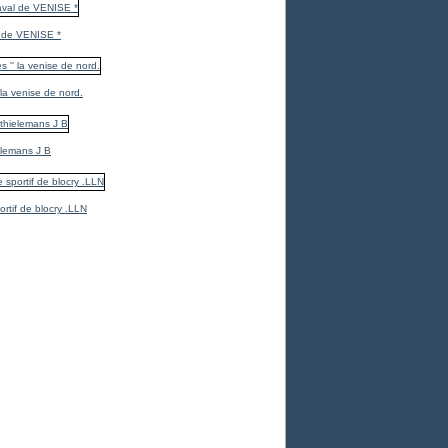
 de VENISE *
 la venise de nord.
elemans J B
ortif de blocry .LLN