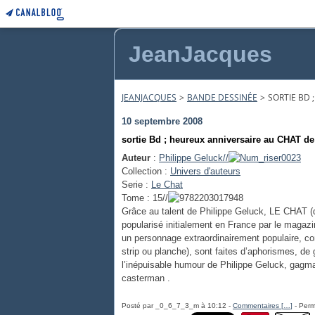
JeanJacques
JEANJACQUES
>
BANDE DESSINÉE
>
SORTIE BD 
10 septembre 2008
sortie Bd ; heureux anniversaire au CHAT de
Auteur
:
Philippe Geluck//
Collection :
Univers d'auteurs
Serie :
Le Chat
Tome :
15//
Grâce au talent de Philippe Geluck, LE CHAT (d
popularisé initialement en France par le magaz
un personnage extraordinairement populaire, con
strip ou planche), sont faites d’aphorismes, de 
l’inépuisable humour de Philippe Geluck, gagma
casterman .
Posté par _0_6_7_3_m à 10:12 -
Commentaires [
…
]
- Perm