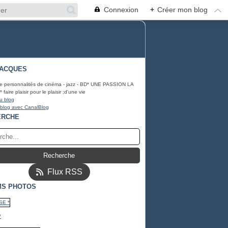
Connexion
+
Créer mon blog
JACQUES
e personnalités de cinéma - jazz - BD* UNE PASSION LA
aire plaisir pour le plaisir ;d'une vie
u blog
 blog avec CanalBlog
ERCHE
Flux RSS
MS PHOTOS
*