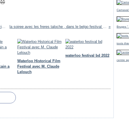
Carnaval
sortie Bd : Les Templiers avec marco Venanzi:ED: casterman
la soiree avec les freres taloche , dans le belgo festival de Waterloo :2008
Bruges ''
toots thi
waterloo festival bd 2022
centre sp
e
Waterloo Historical Film
cain a
Festival avec M. Claude
Lelouch