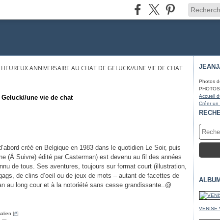
JEAN
; HEUREUX ANNIVERSAIRE AU CHAT DE GELUCK//UNE VIE DE CHAT
Photos d
PHOTOS* f
Accueil d
 Geluck//une vie de chat
Créer un
RECH
’abord créé en Belgique en 1983 dans le quotidien Le Soir, puis
ine (À Suivre) édité par Casterman) est devenu au fil des années
nu de tous. Ses aventures, toujours sur format court (illustration,
gags, de clins d’oeil ou de jeux de mots – autant de facettes de
ALBU
n au long cour et à la notoriété sans cesse grandissante..@
VENISE 
alien [
#
]