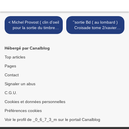
< Michel Provost ( clin d'oeil
''sortie Bd ( au lombard )
pour la sortie du timbre
Croisade tome 2/xavier
''randonées a velo )
philippe 'dessinateur : >
Hébergé par Canalblog
Top articles
Pages
Contact
Signaler un abus
C.G.U.
Cookies et données personnelles
Préférences cookies
Voir le profil de _0_6_7_3_m sur le portail Canalblog