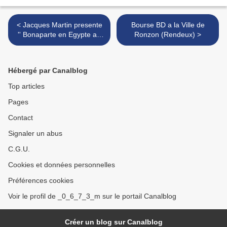
< Jacques Martin presente
Bourse BD a la Ville de
'' Bonaparte en Egypte au
Ronzon (Rendeux) >
edition casterman
Hébergé par Canalblog
Top articles
Pages
Contact
Signaler un abus
C.G.U.
Cookies et données personnelles
Préférences cookies
Voir le profil de _0_6_7_3_m sur le portail Canalblog
Créer un blog sur Canalblog