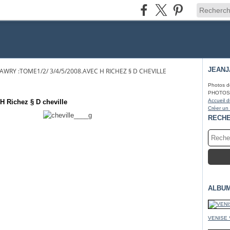
JEAN
LAWRY :TOME1/2/ 3/4/5/2008.AVEC H RICHEZ § D CHEVILLE
Photos d
PHOTOS* f
Accueil d
H Richez § D cheville
Créer un
RECH
ALBU
VENISE 