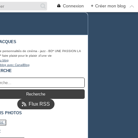
Connexion
+
Créer mon blog
JACQUES
e personnalités de cinéma - jazz - BD* UNE PASSION LA
aire plaisir pour le plaisir ;d'une vie
u blog
 blog avec CanalBlog
ERCHE
Flux RSS
MS PHOTOS
*