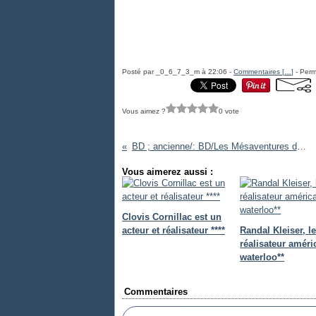
Posté par _0_6_7_3_m à 22:06 -
Commentaires [
…
]
- Perm
Vous aimez ?
0 vote
BD ; ancienne/: BD/Les Mésaventures de Monsieur BALOURD.
Vous aimerez aussi :
Clovis Cornillac est un
acteur et réalisateur ****
Randal Kleiser, l
réalisateur améri
waterloo**
Commentaires