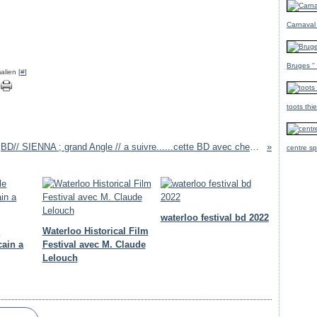
Carnaval
Bruges ''
alien [
#
]
toots thi
BD// SIENNA ; grand Angle // a suivre......cette BD avec cheville § desberg § filmore : tome 1
centre sp
waterloo festival bd 2022
e
Waterloo Historical Film
cain a
Festival avec M. Claude
Lelouch