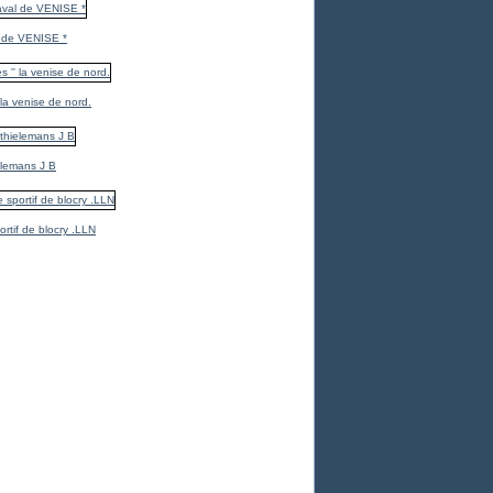
 de VENISE *
 la venise de nord.
elemans J B
ortif de blocry .LLN