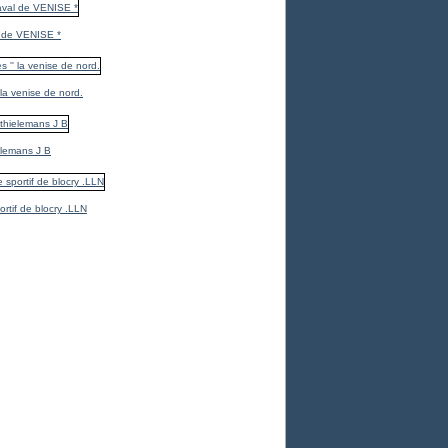
 de VENISE *
 la venise de nord.
elemans J B
ortif de blocry .LLN