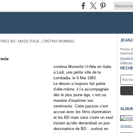
JEAN
TRICE BD : MADE ITALIE ; CRISTINA MORMILE
Photos d
PHOTOS* f
Accueil d
rmile
Créer un
cristina Mormile /
:/:
Née en Italie,
RECH
à Lodi, une petite ville de la
Lombadia, le 9 Mai 1983.
Le dessin a toujours fait partie
d’elle-même, il l’a accompagnée
dès le plus jeune âge, c’est sa
manière d’exprimer ses
sentiments. Cette passion s’est
ALBU
accrue avec les films d'animation
et les BD mais sans croire un seul
instant qu’elle deviendrait un jour
VENISE 
dessinatrice de BD... surtout en