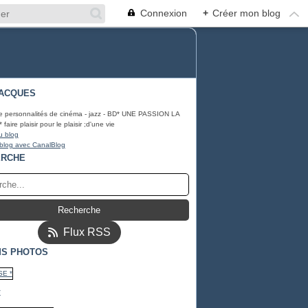
Connexion
+
Créer mon blog
ACQUES
e personnalités de cinéma - jazz - BD* UNE PASSION LA
ire plaisir pour le plaisir ;d'une vie
u blog
 blog avec CanalBlog
ERCHE
Flux RSS
S PHOTOS
*