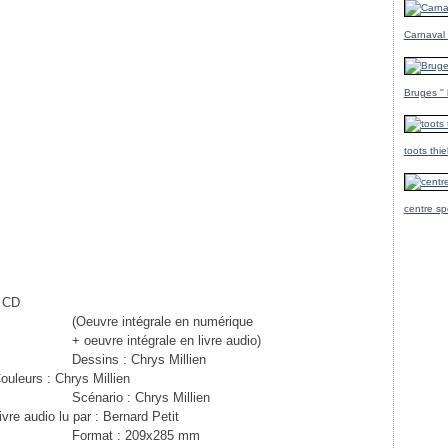
Carnaval
Bruges ''
toots thi
centre sp
+ CD
(Oeuvre intégrale en numérique
 oeuvre intégrale en livre audio)
Dessins :
Chrys Millien
ouleurs :
Chrys Millien
Scénario :
Chrys Millien
ivre audio lu par :
Bernard Petit
Format :
209x285 mm