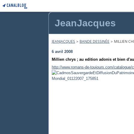
JeanJacques
JEANJACQUES
>
BANDE DESSINÉE
>
MILLIEN CH
6 avril 2008
Millien chrys ; au edition adonis et bien d'au
http://www.romans-de-toujours.com/catalogue/