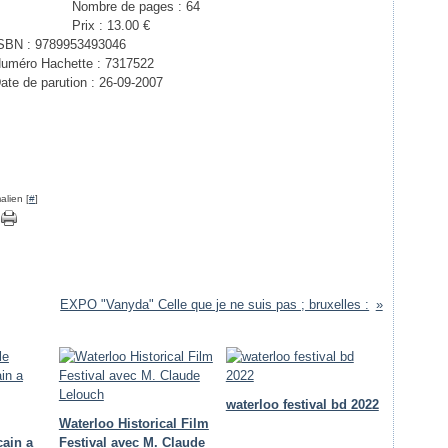
Nombre de pages :
64
Prix :
13.00 €
SBN :
9789953493046
uméro Hachette :
7317522
ate de parution :
26-09-2007
alien [
#
]
EXPO "Vanyda" Celle que je ne suis pas ; bruxelles :
waterloo festival bd 2022
Waterloo Historical Film
cain a
Festival avec M. Claude