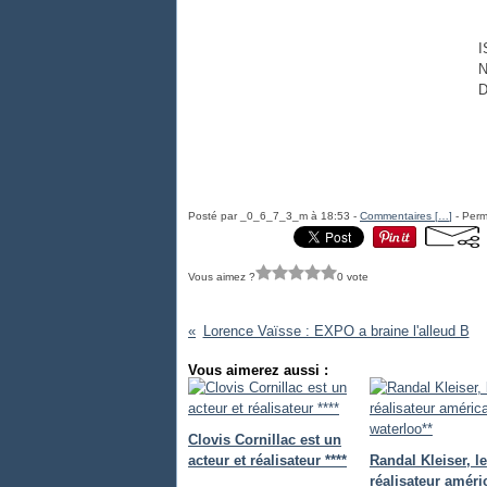
I
N
D
Posté par _0_6_7_3_m à 18:53 -
Commentaires [
…
]
- Perm
Vous aimez ?
0 vote
Lorence Vaïsse : EXPO a braine l'alleud B
Vous aimerez aussi :
Clovis Cornillac est un
acteur et réalisateur ****
Randal Kleiser, le
réalisateur améri