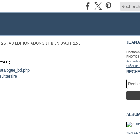
JEANJ
RYS ; AU EDITION ADONIS ET BIEN D'AUTRES ;
Photos d
PHOTOS* fa
Accueil d
tres ;
Créer un
catalogue_b
d.php
RECH
ALBUM
VENISE 