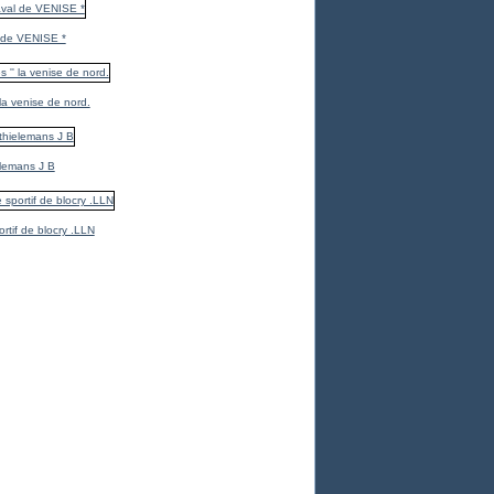
 de VENISE *
 la venise de nord.
elemans J B
ortif de blocry .LLN