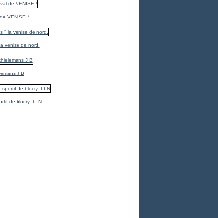
 de VENISE *
 la venise de nord.
elemans J B
ortif de blocry .LLN