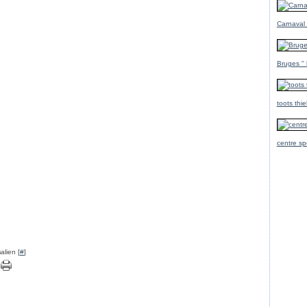
Carnaval
Bruges ''
toots thi
centre sp
alien [
#
]