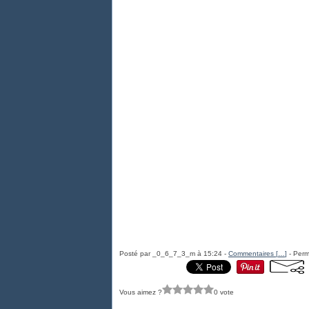
Posté par _0_6_7_3_m à 15:24 -
Commentaires [
…
]
- Perm
Vous aimez ?
0 vote