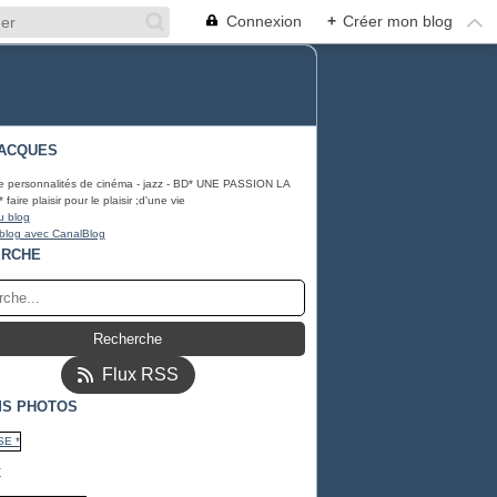
Connexion
+
Créer mon blog
ACQUES
e personnalités de cinéma - jazz - BD* UNE PASSION LA
ire plaisir pour le plaisir ;d'une vie
u blog
 blog avec CanalBlog
ERCHE
Flux RSS
S PHOTOS
*