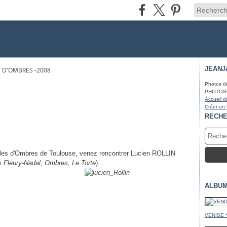
JEANJ
S D'OMBRES -2008
Photos d
PHOTOS* fa
Accueil d
Créer un
RECH
ulles d'Ombres de Toulouse, venez rencontrer Lucien ROLLIN
s Fleury-Nadal, Ombres, Le
Torte
).
ALBUM
VENISE 