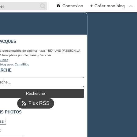
Connexion
+
Créer mon blog
JACQUES
e personnalités de cinéma - jazz - BD* UNE PASSION LA
aire plaisir pour le plaisir ;d'une vie
u blog
 blog avec CanalBlog
ERCHE
Flux RSS
MS PHOTOS
*