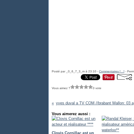
Posté par _0_6_7_3_m à 23:10 -
Commentaires [
…
]
- Perm
Vous aimez ?
0 vote
yves 
Vous aimerez aussi :
Clovis Cornillac est un