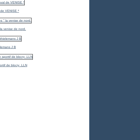
 de VENISE *
 la venise de nord.
elemans J B
ortif de blocry .LLN