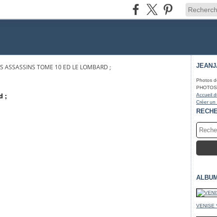
JEAN
S ASSASSINS TOME 10 ED LE LOMBARD ;
Photos d
PHOTOS* f
Accueil d
d ;
Créer un
RECH
ALBU
VENISE 