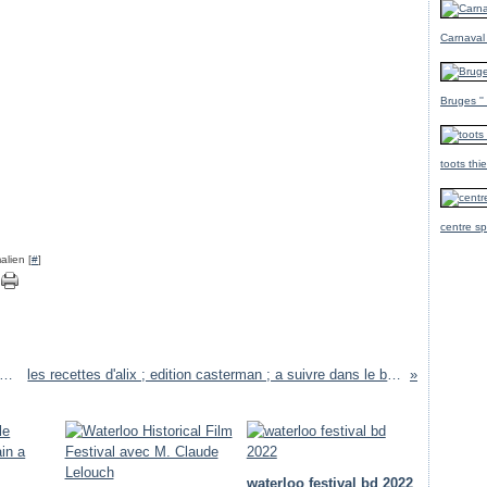
Carnaval
Bruges ''
toots thi
centre sp
alien [
#
]
duval a TV COM //brabant Wallon: 03 avril 2008
les recettes d'alix ; edition casterman ; a suivre dans le blog d'alix ;
waterloo festival bd 2022