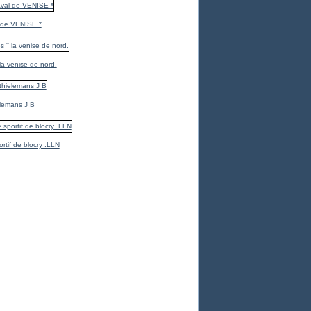
 de VENISE *
 la venise de nord.
elemans J B
ortif de blocry .LLN