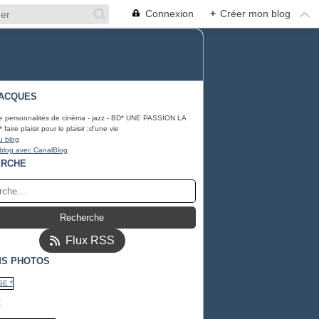
Connexion
+
Créer mon blog
ACQUES
e personnalités de cinéma - jazz - BD* UNE PASSION LA
ire plaisir pour le plaisir ;d'une vie
u blog
 blog avec CanalBlog
ERCHE
Flux RSS
S PHOTOS
*