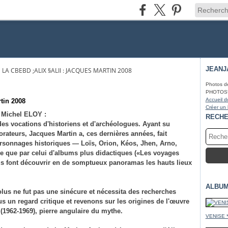
JEANJ
 LA CBEBD ;ALIX §ALII : JACQUES MARTIN 2008
Photos d
PHOTOS* fa
Accueil d
rtin 2008
Créer un
e Michel ELOY :
RECH
des vocations d'historiens et d'archéologues. Ayant su
rateurs, Jacques Martin a, ces dernières années, fait
personnages historiques — Loïs, Orion, Kéos, Jhen, Arno,
que que par celui d'albums plus didactiques («Les voyages
us font découvrir en de somptueux panoramas les hauts lieux
ALBUM
lus ne fut pas une sinécure et nécessita des recherches
 un regard critique et revenons sur les origines de l'œuvre
 (1962-1969), pierre angulaire du mythe.
VENISE 