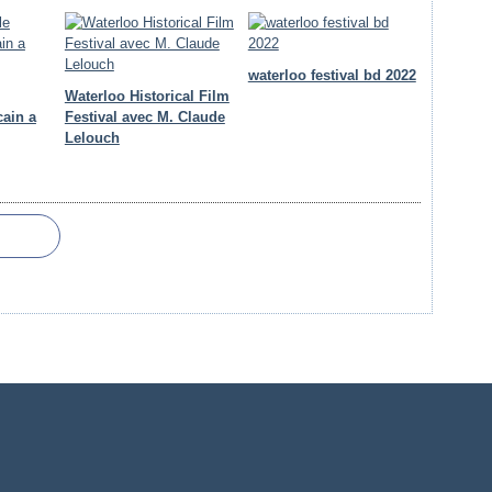
waterloo festival bd 2022
Waterloo Historical Film
cain a
Festival avec M. Claude
Lelouch
ail Canalblog
Top articles
Contact
Signaler un abus
C.G.U.
Cookies et donn