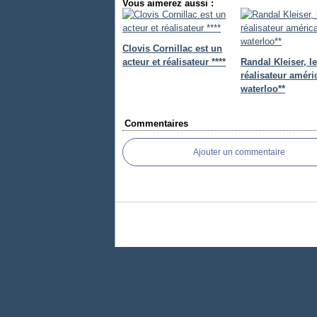
Vous aimerez aussi :
Clovis Cornillac est un
acteur et réalisateur ****
Randal Kleiser, le
réalisateur améri
waterloo**
Commentaires
Ajouter un commentaire
Voir le profil de
_0_6_7_3_m
sur le port