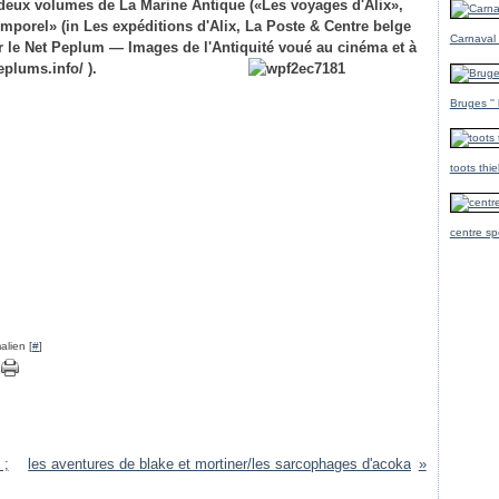
 deux volumes de La Marine Antique («Les voyages d'Alix»,
temporel» (in Les expéditions d'Alix, La Poste & Centre belge
Carnaval
ur le Net Peplum — Images de l'Antiquité voué au cinéma et à
plums.info/ ).
Bruges ''
toots thi
centre sp
alien [
#
]
 ;
les aventures de blake et mortiner/les sarcophages d'acoka