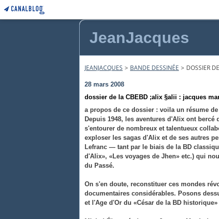
JeanJacques
JEANJACQUES
>
BANDE DESSINÉE
>
DOSSIER DE
28 mars 2008
dossier de la CBEBD ;alix §alii : jacques ma
a propos de ce dossier : voila un résume d
Depuis 1948, les aventures d'Alix ont bercé 
s'entourer de nombreux et talentueux collabo
exploser les sagas d'Alix et de ses autres 
Lefranc — tant par le biais de la BD classi
d'Alix», «Les voyages de Jhen» etc.) qui no
du Passé.
On s'en doute, reconstituer ces mondes révo
documentaires considérables. Posons dessus
et l'Age d'Or du «César de la BD historique»