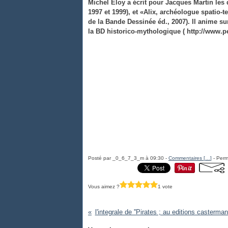
Michel Éloy a écrit pour Jacques Martin les
1997 et 1999), et «Alix, archéologue spatio-
de la Bande Dessinée éd., 2007). Il anime s
la BD historico-mythologique ( http://www.pe
Posté par _0_6_7_3_m à 09:30 -
Commentaires [
…
]
- Perm
Vous aimez ?
1 vote
l'integrale de ''Pirates ; au editions casterman