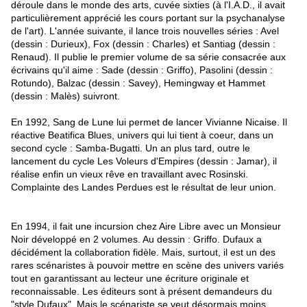
déroule dans le monde des arts, cuvée sixties (à l'I.A.D., il avait
particulièrement apprécié les cours portant sur la psychanalyse
de l'art). L'année suivante, il lance trois nouvelles séries : Avel
(dessin : Durieux), Fox (dessin : Charles) et Santiag (dessin :
Renaud). Il publie le premier volume de sa série consacrée aux
écrivains qu'il aime : Sade (dessin : Griffo), Pasolini (dessin :
Rotundo), Balzac (dessin : Savey), Hemingway et Hammet
(dessin : Malès) suivront.
En 1992, Sang de Lune lui permet de lancer Vivianne Nicaise. Il
réactive Beatifica Blues, univers qui lui tient à coeur, dans un
second cycle : Samba-Bugatti. Un an plus tard, outre le
lancement du cycle Les Voleurs d'Empires (dessin : Jamar), il
réalise enfin un vieux rêve en travaillant avec Rosinski.
Complainte des Landes Perdues est le résultat de leur union.
En 1994, il fait une incursion chez Aire Libre avec un Monsieur
Noir développé en 2 volumes. Au dessin : Griffo. Dufaux a
décidément la collaboration fidèle. Mais, surtout, il est un des
rares scénaristes à pouvoir mettre en scène des univers variés
tout en garantissant au lecteur une écriture originale et
reconnaissable. Les éditeurs sont à présent demandeurs du
"style Dufaux". Mais le scénariste se veut désormais moins