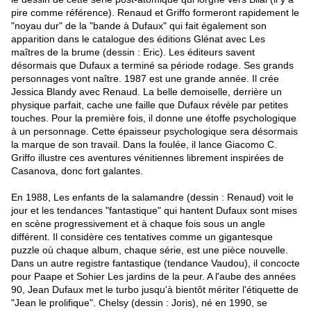
pire comme référence). Renaud et Griffo formeront rapidement le
"noyau dur" de la "bande à Dufaux" qui fait également son
apparition dans le catalogue des éditions Glénat avec Les
maîtres de la brume (dessin : Eric). Les éditeurs savent
désormais que Dufaux a terminé sa période rodage. Ses grands
personnages vont naître. 1987 est une grande année. Il crée
Jessica Blandy avec Renaud. La belle demoiselle, derrière un
physique parfait, cache une faille que Dufaux révèle par petites
touches. Pour la première fois, il donne une étoffe psychologique
à un personnage. Cette épaisseur psychologique sera désormais
la marque de son travail. Dans la foulée, il lance Giacomo C.
Griffo illustre ces aventures vénitiennes librement inspirées de
Casanova, donc fort galantes.
En 1988, Les enfants de la salamandre (dessin : Renaud) voit le
jour et les tendances "fantastique" qui hantent Dufaux sont mises
en scène progressivement et à chaque fois sous un angle
différent. Il considère ces tentatives comme un gigantesque
puzzle où chaque album, chaque série, est une pièce nouvelle.
Dans un autre registre fantastique (tendance Vaudou), il concocte
pour Paape et Sohier Les jardins de la peur. A l'aube des années
90, Jean Dufaux met le turbo jusqu'à bientôt mériter l'étiquette de
"Jean le prolifique". Chelsy (dessin : Joris), né en 1990, se