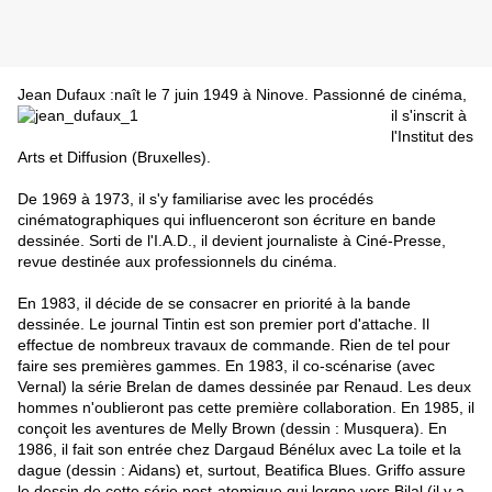
Jean Dufaux
:naît le 7 juin 1949 à Ninove. Passionné de cinéma,
il s'inscrit à
l'Institut des
Arts et Diffusion (Bruxelles).
De 1969 à 1973, il s'y familiarise avec les procédés
cinématographiques qui influenceront son écriture en bande
dessinée. Sorti de l'I.A.D., il devient journaliste à Ciné-Presse,
revue destinée aux professionnels du cinéma.
En 1983, il décide de se consacrer en priorité à la bande
dessinée. Le journal Tintin est son premier port d'attache. Il
effectue de nombreux travaux de commande. Rien de tel pour
faire ses premières gammes. En 1983, il co-scénarise (avec
Vernal) la série Brelan de dames dessinée par Renaud. Les deux
hommes n'oublieront pas cette première collaboration. En 1985, il
conçoit les aventures de Melly Brown (dessin : Musquera). En
1986, il fait son entrée chez Dargaud Bénélux avec La toile et la
dague (dessin : Aidans) et, surtout, Beatifica Blues. Griffo assure
le dessin de cette série post-atomique qui lorgne vers Bilal (il y a