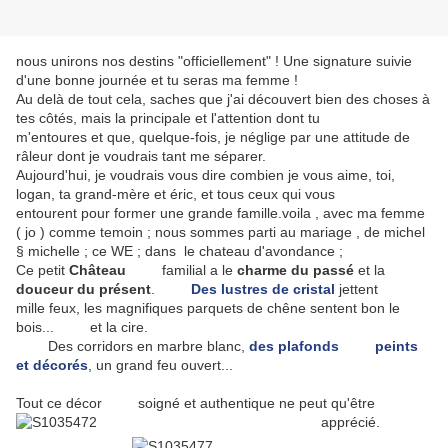
nous unirons nos destins "officiellement" ! Une signature suivie
d'une bonne journée et tu seras ma femme !
Au delà de tout cela, saches que j'ai découvert bien des choses à
tes côtés, mais la principale et l'attention dont tu
m'entoures et que, quelque-fois, je néglige par une attitude de
râleur dont je voudrais tant me séparer.
Aujourd'hui, je voudrais vous dire combien je vous aime, toi,
logan, ta grand-mère et éric, et tous ceux qui vous
entourent pour former une grande famille.voila , avec ma femme
( jo ) comme temoin ; nous sommes parti au mariage , de michel
§ michelle ; ce WE ; dans le chateau d'avondance ;
Ce petit
Château
familial a le
charme du passé
et la
douceur du présent
.
Des lustres de cristal
jettent
mille feux, les magnifiques parquets de chêne sentent bon le
bois... et la cire.
Des corridors en marbre blanc,
des plafonds peints
et décorés
, un grand feu ouvert...
Tout ce décor soigné et authentique ne peut qu'être
apprécié.