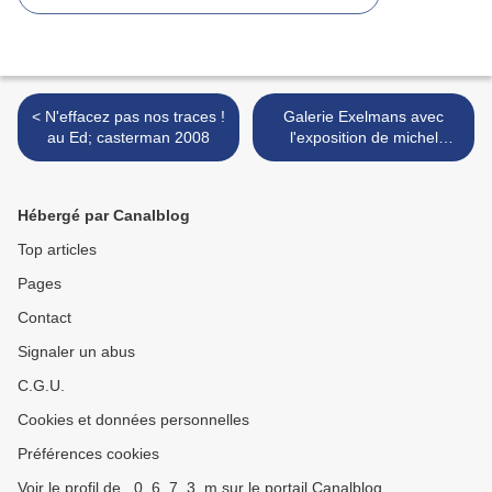
< N'effacez pas nos traces !
Galerie Exelmans avec
au Ed; casterman 2008
l'exposition de michel
bocart >
Hébergé par Canalblog
Top articles
Pages
Contact
Signaler un abus
C.G.U.
Cookies et données personnelles
Préférences cookies
Voir le profil de _0_6_7_3_m sur le portail Canalblog