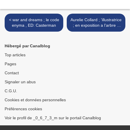
< war and dreams ; le code
Aurelie Collard ; 'illustratrice
enyma , ED: Casterman
; en exposition a l'arbre a
l'envers a braine l'alleud >
Hébergé par Canalblog
Top articles
Pages
Contact
Signaler un abus
C.G.U.
Cookies et données personnelles
Préférences cookies
Voir le profil de _0_6_7_3_m sur le portail Canalblog