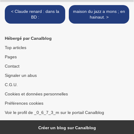
< Claude renard : dans la
maison du jazz a mons ; en
BD :
hainaut. >
Hébergé par Canalblog
Top articles
Pages
Contact
Signaler un abus
C.G.U.
Cookies et données personnelles
Préférences cookies
Voir le profil de _0_6_7_3_m sur le portail Canalblog
Créer un blog sur Canalblog