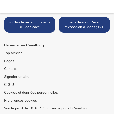
< Claude renard : dans la
le tailleur du Reve
BD :dedicace.
/exposition a Mons ; B >
Hébergé par Canalblog
Top articles
Pages
Contact
Signaler un abus
C.G.U.
Cookies et données personnelles
Préférences cookies
Voir le profil de _0_6_7_3_m sur le portail Canalblog