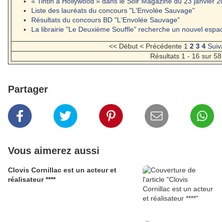
« Tintin à Hollywood » dans le Soir Magazine du 23 janvier 
Liste des lauréats du concours "L'Envolée Sauvage"
Résultats du concours BD "L'Envolée Sauvage"
La librairie "Le Deuxième Souffle" recherche un nouvel esp
<< Début
< Précédente
1
2
3
4
Suiv
Résultats 1 - 16 sur 58
Partager
Vous aimerez aussi
Clovis Cornillac est un acteur et
réalisateur ****