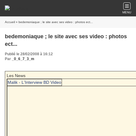
MENU
Accueil
» bedemoniaque ; le site avec ses video : photos ect...
bedemoniaque ; le site avec ses video : photos
ect...
Publié le 28/02/2008 à 16:12
Par
_0_6_7_3_m
Les News
Malik - L'Interview BD Video