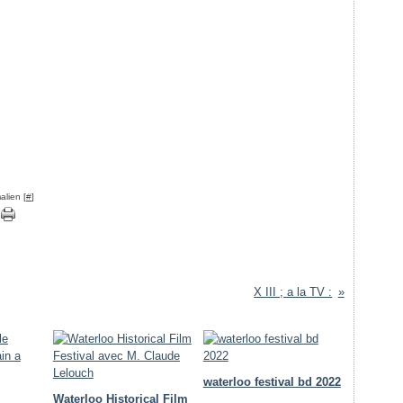
alien [
#
]
X III ; a la TV :
waterloo festival bd 2022
Waterloo Historical Film