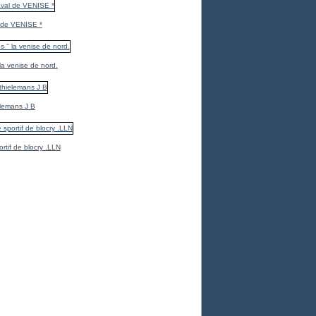
 de VENISE *
 la venise de nord.
elemans J B
ortif de blocry .LLN