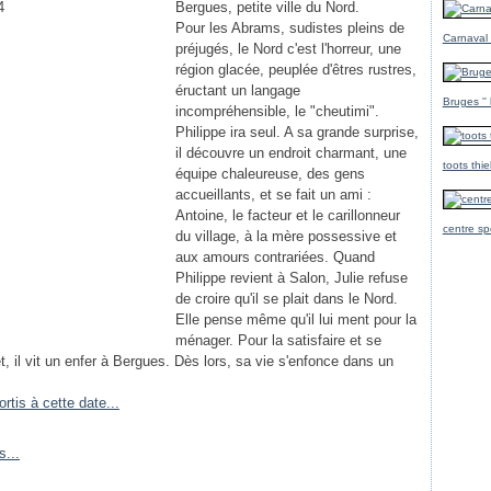
Bergues, petite ville du Nord.
Pour les Abrams, sudistes pleins de
Carnaval
préjugés, le Nord c'est l'horreur, une
région glacée, peuplée d'êtres rustres,
éructant un langage
Bruges ''
incompréhensible, le "cheutimi".
Philippe ira seul. A sa grande surprise,
il découvre un endroit charmant, une
toots thi
équipe chaleureuse, des gens
accueillants, et se fait un ami :
Antoine, le facteur et le carillonneur
centre sp
du village, à la mère possessive et
aux amours contrariées. Quand
Philippe revient à Salon, Julie refuse
de croire qu'il se plait dans le Nord.
Elle pense même qu'il lui ment pour la
ménager. Pour la satisfaire et se
ffet, il vit un enfer à Bergues. Dès lors, sa vie s'enfonce dans un
ortis à cette date...
s...