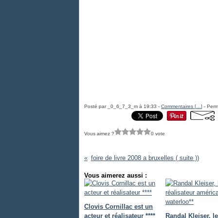
Posté par _0_6_7_3_m à 19:33 -
Commentaires [
…
]
- Perm
Vous aimez ?
0 vote
foire de livre 2008 a bruxelles ( suite ))
Vous aimerez aussi :
Clovis Cornillac est un
acteur et réalisateur ****
Randal Kleiser, le