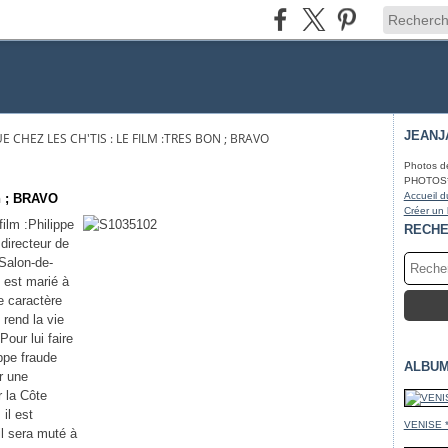
JEANJ
 CHEZ LES CH'TIS : LE FILM :TRES BON ; BRAVO
Photos d
PHOTOS* fa
Accueil d
on ; BRAVO
Créer un
ilm :Philippe
RECH
directeur de
 Salon-de-
 est marié à
le caractère
 rend la vie
Pour lui faire
ippe fraude
ALBUM
ir une
r la Côte
 il est
VENISE 
l sera muté à