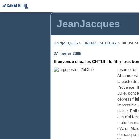
JeanJacques
JEANJACQUES
>
CINEMA : ACTEURS:
>
BIENVENUE
27 février 2008
Bienvenue chez les CH'TIS : le film :tres b
resume du f
Abrams est 
la poste de
Provence. Il
Julie, dont 
dépressif lui
impossible. 
plaisir, Phil
afin d'obten
mutation su
d'Azur. Mais
démasqué: i