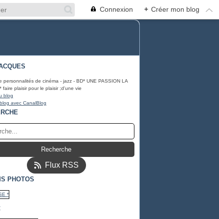
Connexion
+
Créer mon blog
ACQUES
e personnalités de cinéma - jazz - BD* UNE PASSION LA
ire plaisir pour le plaisir ;d'une vie
u blog
 blog avec CanalBlog
ERCHE
Flux RSS
S PHOTOS
*