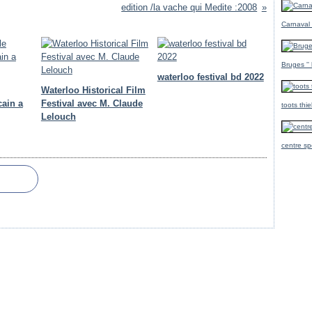
edition /la vache qui Medite :2008
Carnaval
Bruges ''
waterloo festival bd 2022
Waterloo Historical Film
cain a
Festival avec M. Claude
toots thi
Lelouch
centre sp