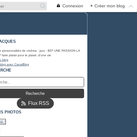
Connexion
+
Créer mon blog
ACQUES
e personnalités de cinéma - jazz - BD* UNE PASSION LA
ire plaisir pour le plaisir ;d'une vie
u blog
 blog avec CanalBlog
ERCHE
Flux RSS
S PHOTOS
*