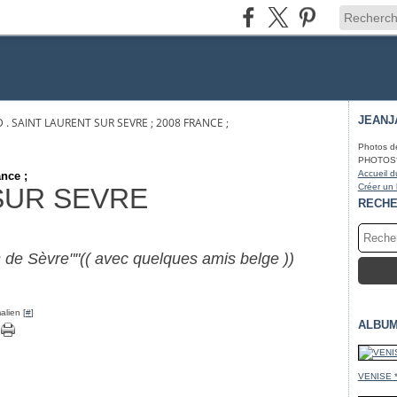
JEANJ
D . SAINT LAURENT SUR SEVRE ; 2008 FRANCE ;
Photos d
PHOTOS* fa
Accueil d
ance ;
Créer un
SUR SEVRE
RECH
s de Sèvre""(( avec quelques amis belge ))
alien [
#
]
ALBUM
VENISE 