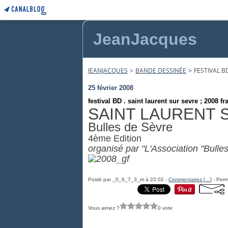
JeanJacques
JEANJACQUES
>
BANDE DESSINÉE
>
FESTIVAL B
25 février 2008
festival BD . saint laurent sur sevre ; 2008 fr
SAINT LAURENT 
Bulles de Sèvre
4ème Edition
organisé par "L'Association "Bulle
Posté par _0_6_7_3_m à 22:02 -
Commentaires [
…
]
- Perm
Vous aimez ?
0 vote