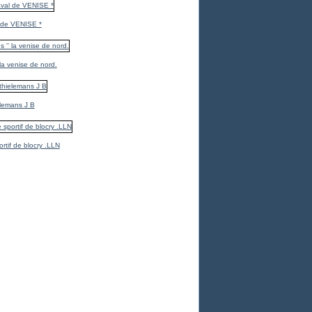
 de VENISE *
 la venise de nord.
elemans J B
ortif de blocry .LLN