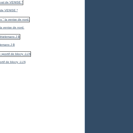
 de VENISE *
 la venise de nord.
elemans J B
ortif de blocry .LLN