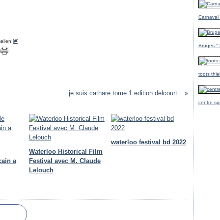
Carnaval
alien [
#
]
Bruges ''
toots thi
je suis cathare tome 1 edition delcourt :
centre sp
waterloo festival bd 2022
Waterloo Historical Film
cain a
Festival avec M. Claude
Lelouch