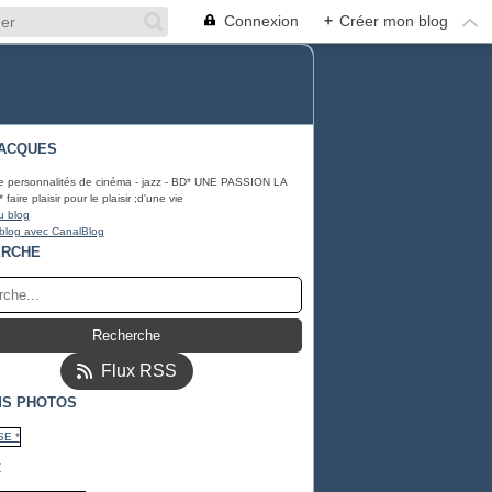
Connexion
+
Créer mon blog
ACQUES
e personnalités de cinéma - jazz - BD* UNE PASSION LA
ire plaisir pour le plaisir ;d'une vie
u blog
 blog avec CanalBlog
ERCHE
Flux RSS
S PHOTOS
*