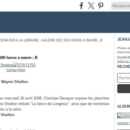
JEANJ
DENAYER A LA LIBRAIRIE : GALERIE DES 500 HEROS A WAVRE ; B
Photos d
PHOTOS* fa
Accueil d
 500 heros a wavre ; B
Créer un
RECH
04/04/2008
e Wayne Shelton
 au mercredi 30 avril 2008, Christian Denayer expose les planches
e Shelton intitulé "La lance de Longinus", ainsi que de nombreux
ALBUM
és à la série.
 Shelton
VENISE 