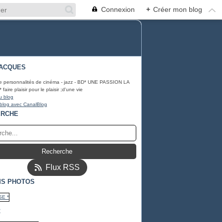
Connexion
+
Créer mon blog
ACQUES
e personnalités de cinéma - jazz - BD* UNE PASSION LA
ire plaisir pour le plaisir ;d'une vie
u blog
 blog avec CanalBlog
ERCHE
Flux RSS
S PHOTOS
*