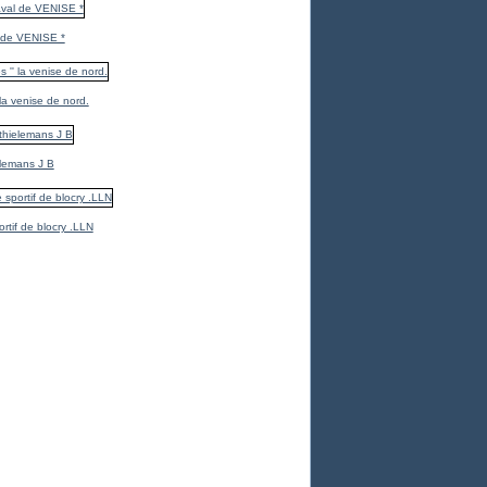
 de VENISE *
 la venise de nord.
elemans J B
ortif de blocry .LLN