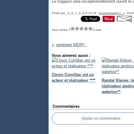
Le magasin sera exceptionnellement ouvert le 
Posté par _0_6_7_3_m à 10:19 -
Commentaires [
…
]
- Perm
Vous aimez ?
0 vote
stephane WERY :
Vous aimerez aussi :
Clovis Cornillac est un
acteur et réalisateur ****
Randal Kleiser, le
réalisateur améri
waterloo**
Commentaires
Ajouter un commentaire