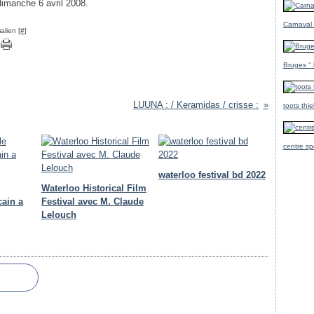
dimanche 6 avril 2008.
Carnaval
alien [
#
]
Bruges ''
LUUNA : / Keramidas / crisse :
toots thi
centre sp
waterloo festival bd 2022
Waterloo Historical Film
cain a
Festival avec M. Claude
Lelouch