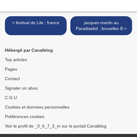
< festival de Lile ; france
jacques martin au
Paradisebd , bruxelles B >
Hébergé par Canalblog
Top articles
Pages
Contact
Signaler un abus
C.G.U.
Cookies et données personnelles
Préférences cookies
Voir le profil de _0_6_7_3_m sur le portail Canalblog