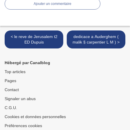
Ajouter un commentaire
< le reve de Jerusalem t2
dedicace a Auderghem (
ED Dupuis
malik § carpentier L M ) >
Hébergé par Canalblog
Top articles
Pages
Contact
Signaler un abus
C.G.U.
Cookies et données personnelles
Préférences cookies