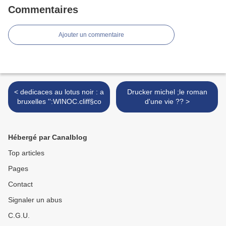
Commentaires
Ajouter un commentaire
< dedicaces au lotus noir : a
Drucker michel ;le roman
bruxelles '':WINOC.cliff§co
d'une vie ?? >
Hébergé par Canalblog
Top articles
Pages
Contact
Signaler un abus
C.G.U.