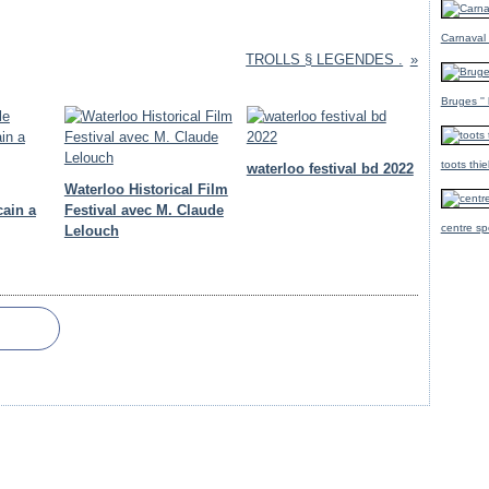
Carnaval
TROLLS § LEGENDES .
Bruges ''
toots thi
waterloo festival bd 2022
Waterloo Historical Film
cain a
Festival avec M. Claude
centre sp
Lelouch