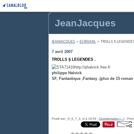
JeanJacques
JEANJACQUES
>
ECRIVAIN.
>
TROLLS § LEGENDES
7 avril 2007
TROLLS § LEGENDES .
http://phalvick.free.fr
philippe Halvick
SF, Fantastique ,Fantasy .(plus de 15 roman ) b
Posté par _0_6_7_3_m à 19:44 -
Commentaires [
…
]
- Perm