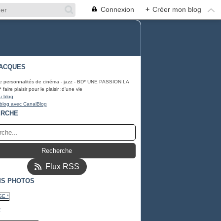
Connexion
+
Créer mon blog
ACQUES
e personnalités de cinéma - jazz - BD* UNE PASSION LA
ire plaisir pour le plaisir ;d'une vie
u blog
 blog avec CanalBlog
ERCHE
Flux RSS
S PHOTOS
*