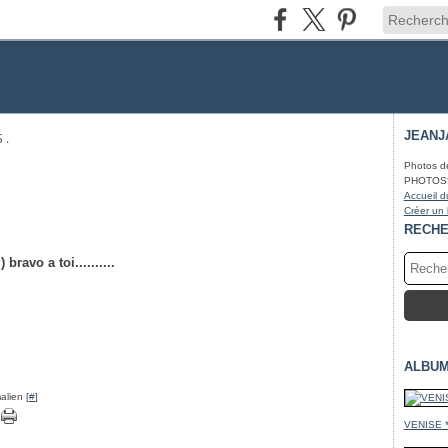
JEANJ
 .
Photos d
PHOTOS* fa
Accueil d
Créer un
RECH
ravo a toi..........
ALBUM
alien [
#
]
VENISE 