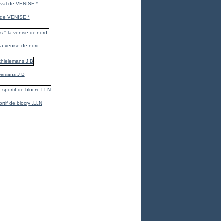
 de VENISE *
 la venise de nord.
elemans J B
ortif de blocry .LLN